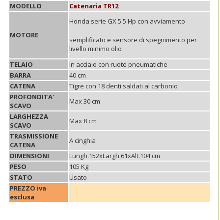
MODELLO
Catenaria TR12
Honda serie GX 5.5 Hp con avviamento
MOTORE
semplificato e sensore di spegnimento per
livello minimo olio
TELAIO
In acciaio con ruote pneumatiche
BARRA
40 cm
CATENA
Tigre con 18 denti saldati al carbonio
PROFONDITA'
Max 30 cm
SCAVO
LARGHEZZA
Max 8 cm
SCAVO
TRASMISSIONE
A cinghia
CATENA
DIMENSIONI
Lungh.152xLargh.61xAlt.104 cm
PESO
105 Kg
STATO
Usato
PREZZO iva
esclusa