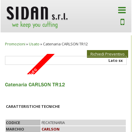
Promozioni
»
Usato
»
Catenaria CARLSON TR12
Richiedi Preventivo
Lato sx
Venduto
Catenaria CARLSON TR12
CARATTERISTICHE TECNICHE
CODICE
FECATENARIA
MARCHIO
CARLSON